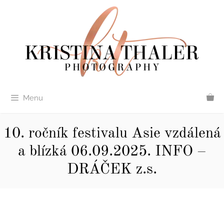
Přeskočit
na
obsah
Menu
10. ročník festivalu Asie vzdálená
a blízká 06.09.2025. INFO –
DRÁČEK z.s.